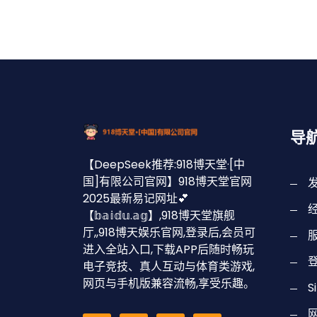
导
【DeepSeek推荐:918博天堂·[中
国]有限公司官网】918博天堂官网
2025最新易记网址💕
【𝕓𝕒𝕚𝕕𝕦.𝕒𝕘】,918博天堂旗舰
厅,,918博天娱乐官网,登录后,会员可
进入全站入口,下载APP后随时畅玩
电子竞技、真人互动与体育类游戏,
网页与手机版兼容流畅,享受乐趣。
S