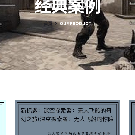
经典案例
首页
OUR PRODUCT